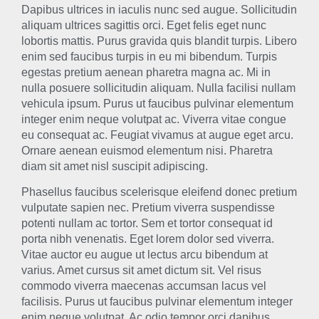
Dapibus ultrices in iaculis nunc sed augue. Sollicitudin
aliquam ultrices sagittis orci. Eget felis eget nunc
lobortis mattis. Purus gravida quis blandit turpis. Libero
enim sed faucibus turpis in eu mi bibendum. Turpis
egestas pretium aenean pharetra magna ac. Mi in
nulla posuere sollicitudin aliquam. Nulla facilisi nullam
vehicula ipsum. Purus ut faucibus pulvinar elementum
integer enim neque volutpat ac. Viverra vitae congue
eu consequat ac. Feugiat vivamus at augue eget arcu.
Ornare aenean euismod elementum nisi. Pharetra
diam sit amet nisl suscipit adipiscing.
Phasellus faucibus scelerisque eleifend donec pretium
vulputate sapien nec. Pretium viverra suspendisse
potenti nullam ac tortor. Sem et tortor consequat id
porta nibh venenatis. Eget lorem dolor sed viverra.
Vitae auctor eu augue ut lectus arcu bibendum at
varius. Amet cursus sit amet dictum sit. Vel risus
commodo viverra maecenas accumsan lacus vel
facilisis. Purus ut faucibus pulvinar elementum integer
enim neque volutpat. Ac odio tempor orci dapibus